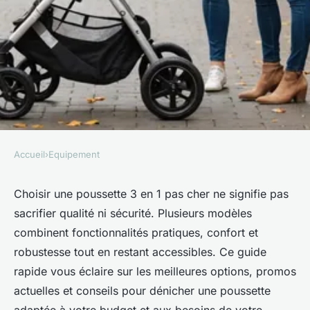
Accueil
›
Equipement
EQUIPEMENT
Poussette 3-en-1 pas chère :
Choisir une poussette 3 en 1 pas cher ne signifie pas
sacrifier qualité ni sécurité. Plusieurs modèles
qualités, promos et conseils
combinent fonctionnalités pratiques, confort et
rapides
robustesse tout en restant accessibles. Ce guide
rapide vous éclaire sur les meilleures options, promos
Marceau
•
14 août 2025
•
3 min de lecture
actuelles et conseils pour dénicher une poussette