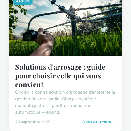
JARDIN
Solutions d'arrosage : guide
pour choisir celle qui vous
convient
Choisir la bonne solution d'arrosage transforme la
gestion de votre jardin. Chaque système –
manuel, goutte-à-goutte, arroseur ou
automatique – répond...
28 septembre 2025
6 min de lecture →