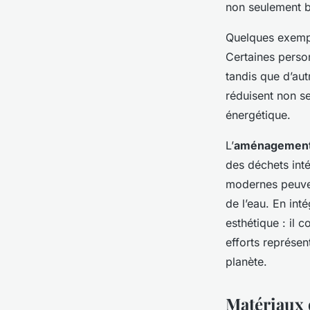
Marceau
•
22 avril 2025
•
6 min de lecture
non seulement b
Quelques exem
Certaines perso
tandis que d’aut
réduisent non se
énergétique.
L’
aménagement
des déchets inté
modernes peuvent
de l’eau. En int
esthétique : il 
efforts représe
planète.
Matériaux 