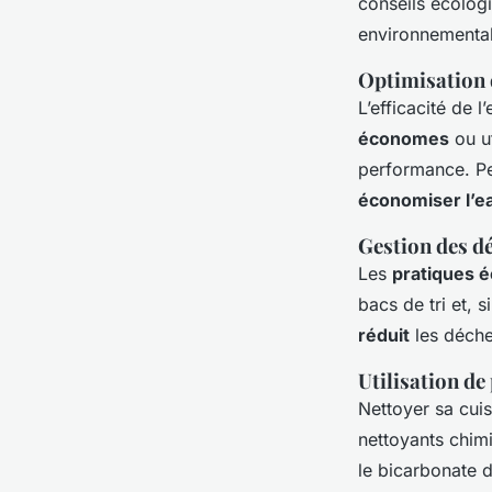
conseils écolog
environnemental
Optimisation d
L’efficacité de 
économes
ou ut
performance. Pen
économiser l’e
Gestion des d
Les
pratiques 
bacs de tri et, 
réduit
les déchet
Utilisation de
Nettoyer sa cui
nettoyants chimi
le bicarbonate d