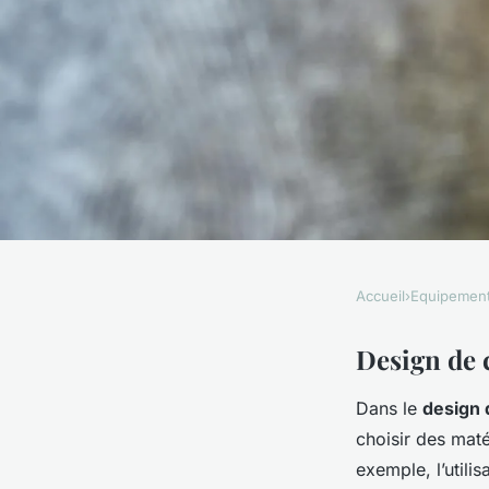
Accueil
›
Equipemen
EQUIPEMENT
Cuisine Équipée et É
Design de 
Dans le
design 
Mariage Harmonieux
choisir des mat
exemple, l’utilis