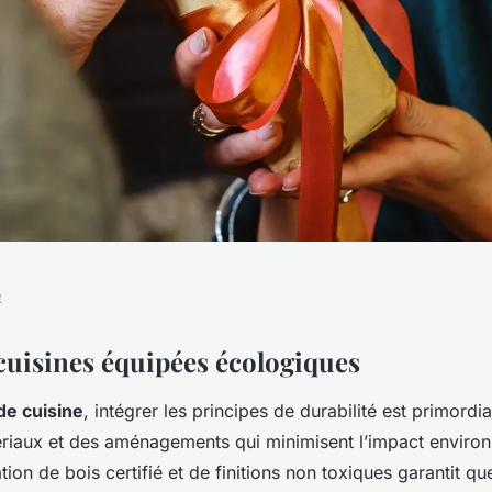
t
cologie : Un
cuisines équipées écologiques
de cuisine
, intégrer les principes de durabilité est primordia
 Possible ?
ériaux et des aménagements qui minimisent l’impact enviro
ation de bois certifié et de finitions non toxiques garantit qu