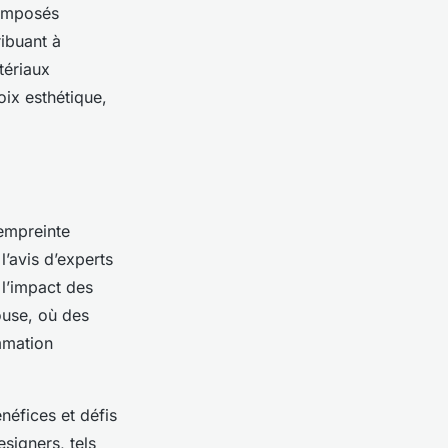
composés
ribuant à
tériaux
oix esthétique,
’empreinte
l’avis d’experts
t l’impact des
ouse, où des
mmation
néfices et défis
signers, tels