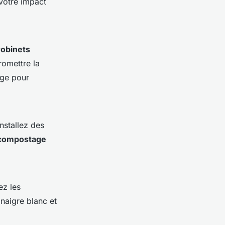
 votre impact
robinets
romettre la
rge pour
nstallez des
compostage
ez les
inaigre blanc et