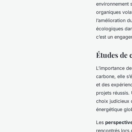
environnement s
organiques volati
l’amélioration d
écologiques dans
c’est un engagem
Études de 
L’importance d
carbone, elle s
et des expérien
projets réussis
choix judicieux
énergétique gl
Les
perspectiv
rencontrés lors 