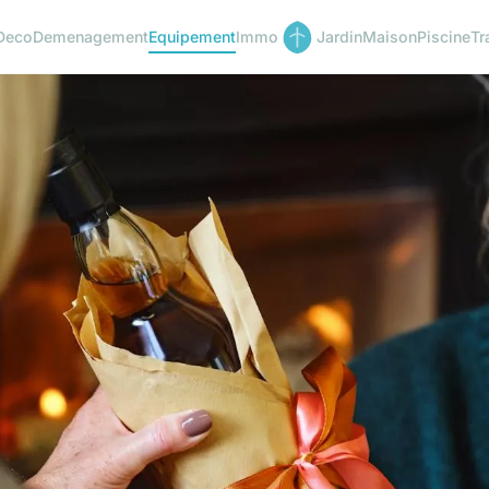
Deco
Demenagement
Equipement
Immo
Jardin
Maison
Piscine
Tr