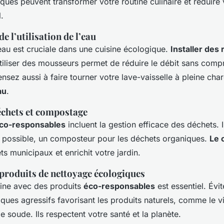
iques
peuvent transformer votre routine culinaire et réduire
.
e l’utilisation de l’eau
l’eau est cruciale dans une cuisine écologique.
Installer des 
iliser des mousseurs permet de réduire le débit sans comp
sez aussi à faire tourner votre lave-vaisselle à pleine cha
au
.
échets et compostage
éco-responsables
incluent la gestion efficace des déchets. I
si possible, un composteur pour les déchets organiques.
Le 
s municipaux et enrichit votre jardin.
 produits de nettoyage écologiques
sine avec des produits
éco-responsables
est essentiel. Évit
ques agressifs favorisant les produits naturels, comme le v
e soude. Ils respectent votre santé et la planète.