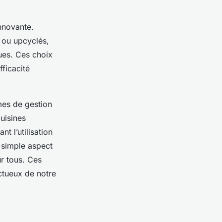
nnovante.
 ou upcyclés,
ues. Ces choix
ficacité
es de gestion
cuisines
t l’utilisation
 simple aspect
ur tous. Ces
ctueux de notre