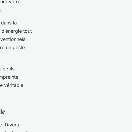
nuer votre
.
 dans la
d’énergie tout
ventionnels.
ire un geste
e : ils
empreinte
e véritable
le
e. Divers