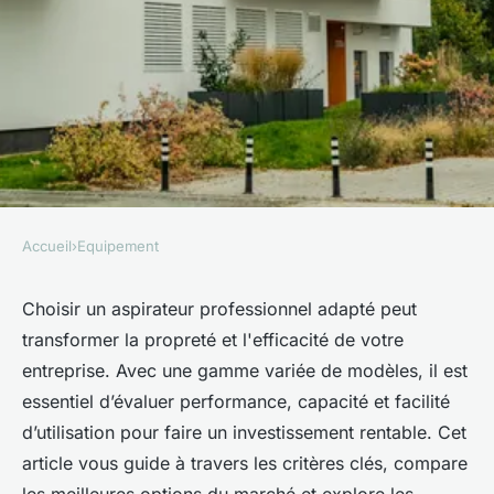
Accueil
›
Equipement
EQUIPEMENT
Les meilleurs aspirateurs
Choisir un aspirateur professionnel adapté peut
transformer la propreté et l'efficacité de votre
professionnels pour optimiser
entreprise. Avec une gamme variée de modèles, il est
votre entreprise
essentiel d’évaluer performance, capacité et facilité
d’utilisation pour faire un investissement rentable. Cet
Marceau
•
21 juillet 2025
•
9 min de lecture
article vous guide à travers les critères clés, compare