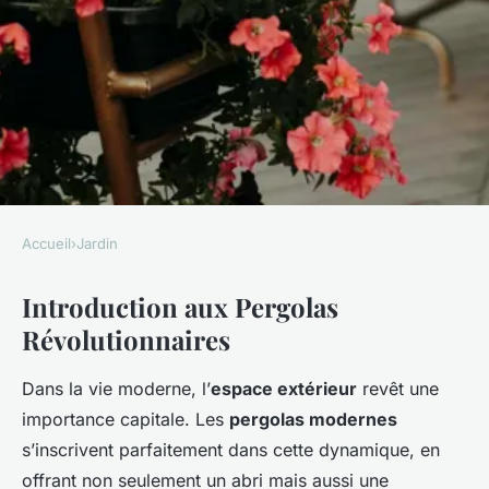
Accueil
›
Jardin
JARDIN
Introduction aux Pergolas
Découvrez les 10 pergolas les
Révolutionnaires
plus révolutionnaires du
marché
Dans la vie moderne, l’
espace extérieur
revêt une
importance capitale. Les
pergolas modernes
Marceau
•
22 avril 2025
•
5 min de lecture
s’inscrivent parfaitement dans cette dynamique, en
offrant non seulement un abri mais aussi une