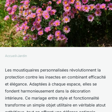
Accueil
›
Jardin
JARDIN
Moustiquaires personnalisées
Les moustiquaires personnalisées révolutionnent la
protection contre les insectes en combinant efficacité
: allier style et fonctionnalité
et élégance. Adaptées à chaque espace, elles se
fondent harmonieusement dans la décoration
Marceau
•
17 février 2026
•
8 min de lecture
intérieure. Ce mariage entre style et fonctionnalité
transforme un simple objet utilitaire en véritable atout