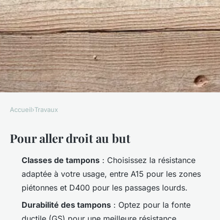
Accueil
›
Travaux
TRAVAUX
Pour aller droit au but
Top 5 tampons fonte
recommandés pour la
Classes de tampons
: Choisissez la résistance
maçonnerie
adaptée à votre usage, entre A15 pour les zones
piétonnes et D400 pour les passages lourds.
Auberte
•
26/03/2026 12:23
•
9 min de lecture
Durabilité des tampons
: Optez pour la fonte
ductile (GS) pour une meilleure résistance