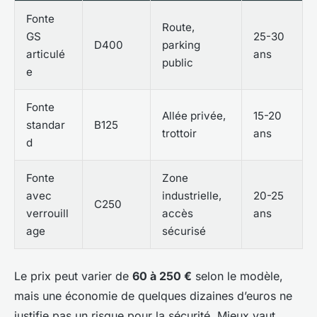
Fonte
Route,
GS
25-30
D400
parking
articulé
ans
public
e
Fonte
Allée privée,
15-20
standar
B125
trottoir
ans
d
Fonte
Zone
avec
industrielle,
20-25
C250
verrouill
accès
ans
age
sécurisé
Le prix peut varier de
60 à 250 €
selon le modèle,
mais une économie de quelques dizaines d’euros ne
justifie pas un risque pour la sécurité. Mieux vaut