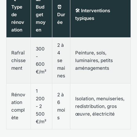
Type
Bud
⏰
🛠️ Interventions
de
get
Dur
typiques
rénov
moy
ée
ation
en
2 à
300
Rafraî
4
Peinture, sols,
-
chisse
se
luminaires, petits
600
ment
mai
aménagements
€/m²
nes
1
Rénov
2 à
200
Isolation, menuiseries,
ation
6
- 2
redistribution, gros
compl
moi
500
œuvre, électricité
ète
s
€/m²