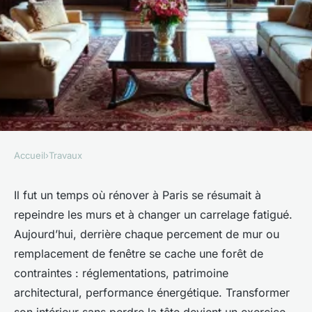
Accueil
›
Travaux
TRAVAUX
Guide ultime de la rénovation
Il fut un temps où rénover à Paris se résumait à
repeindre les murs et à changer un carrelage fatigué.
à Paris pour transformer votre
Aujourd’hui, derrière chaque percement de mur ou
espace
remplacement de fenêtre se cache une forêt de
contraintes : réglementations, patrimoine
Auberte
•
21/04/2026 19:59
•
8 min de lecture
architectural, performance énergétique. Transformer