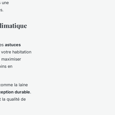
s une
s.
climatique
ues
astuces
votre habitation
de maximiser
oins en
 comme la laine
eption durable
.
 la qualité de