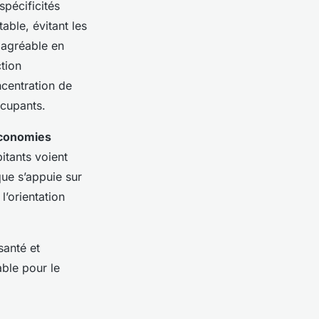
spécificités
able, évitant les
e agréable en
ction
ncentration de
ccupants.
conomies
itants voient
que s’appuie sur
l’orientation
santé et
able pour le