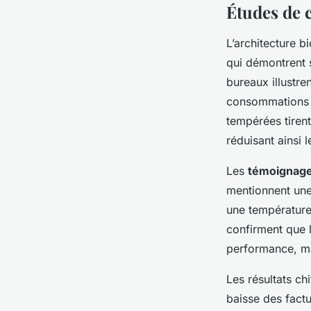
Études de 
L’architecture b
qui démontrent 
bureaux illustre
consommations é
tempérées tirent
réduisant ainsi 
Les
témoignages
mentionnent une 
une température 
confirment que l
performance, ma
Les résultats ch
baisse des factu