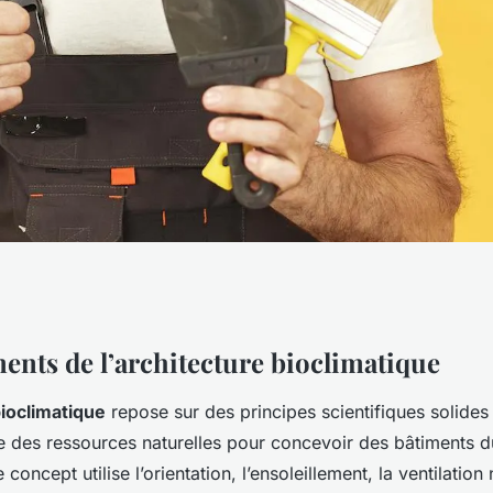
l'architecture
ents de l’architecture bioclimatique
bioclimatique
repose sur des principes scientifiques solides 
révolutionner votre
ge des ressources naturelles pour concevoir des bâtiments d
concept utilise l’orientation, l’ensoleillement, la ventilation 