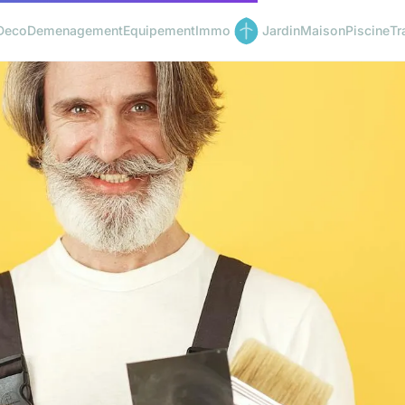
Deco
Demenagement
Equipement
Immo
Jardin
Maison
Piscine
Tr