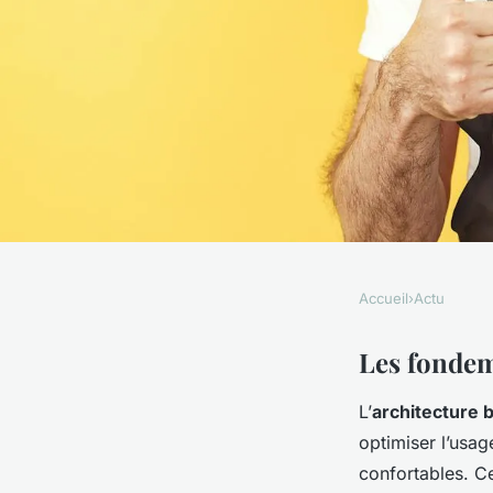
Accueil
›
Actu
ACTU
Découvrez comment 
Les fondem
L’
architecture 
bioclimatique peut 
optimiser l’usa
vie quotidienne !
confortables. Ce 