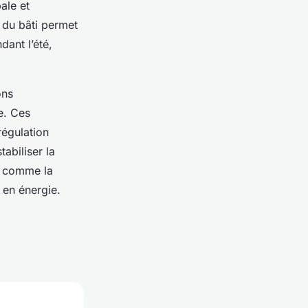
ale et
 du bâti permet
dant l’été,
ons
le. Ces
régulation
abiliser la
s comme la
 en énergie.