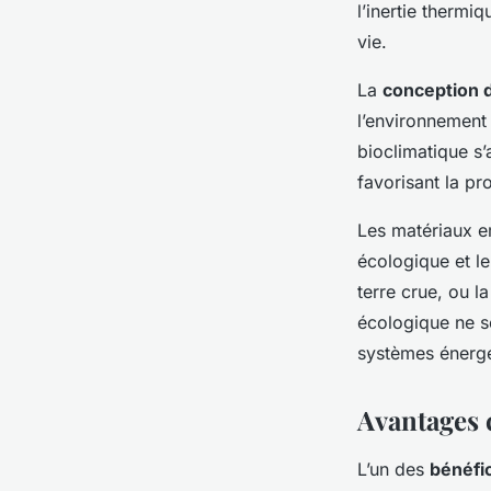
l’inertie thermi
vie.
Marceau
•
22 avril 2025
•
4 min de lecture
La
conception 
l’environnement 
bioclimatique s’
favorisant la pro
Les matériaux e
écologique et le
terre crue, ou l
écologique ne se
systèmes énergét
Avantages 
L’un des
bénéfic