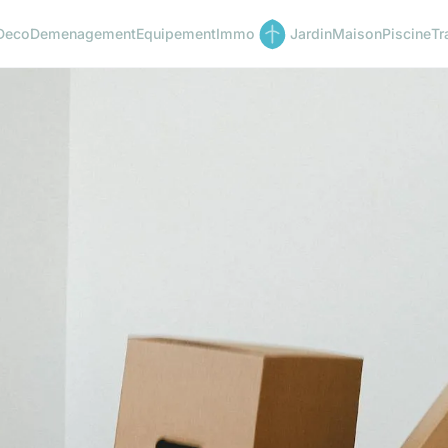
Deco
Demenagement
Equipement
Immo
Jardin
Maison
Piscine
Tr