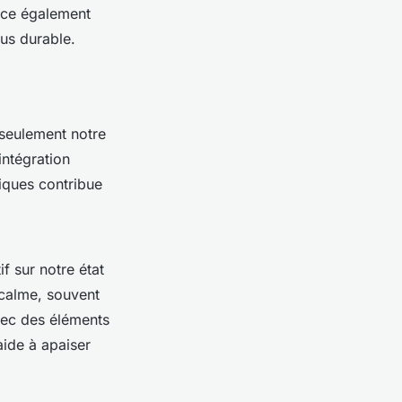
orce également
lus durable.
 seulement notre
intégration
iques contribue
f sur notre état
 calme, souvent
vec des éléments
aide à apaiser