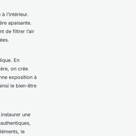
à l’intérieur.
hère apaisante.
e filtrer l’air
ées.
lique. En
ière, on crée
nne exposition à
insi le bien-être
 instaurer une
authentiques,
léments, le