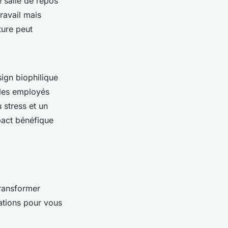
 salle de repos
ravail mais
ture peut
ign biophilique
, les employés
 stress et un
pact bénéfique
transformer
ations pour vous