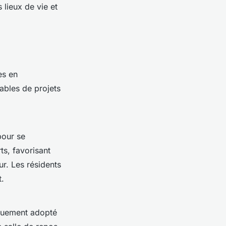
 lieux de vie et
es en
ables de projets
our se
s, favorisant
ur. Les résidents
t.
iquement adopté