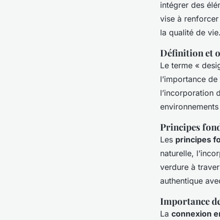
Marceau
•
22 avril 2025
•
7 min de lecture
intégrer des él
vise à renforcer
la qualité de vie
Définition et 
Le terme « desig
l’importance de 
l’incorporation 
environnements 
Principes fo
Les
principes 
naturelle, l’inc
verdure à traver
authentique avec
Importance d
La
connexion en