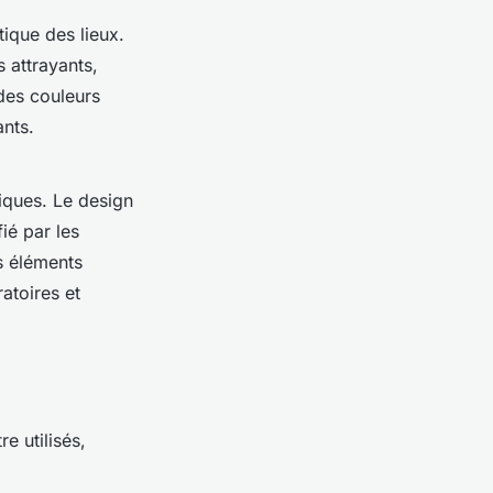
tique des lieux.
 attrayants,
des couleurs
ants.
siques. Le design
ié par les
es éléments
atoires et
e utilisés,