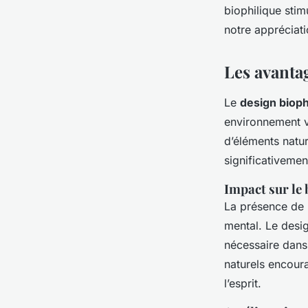
biophilique sti
notre appréciati
Les avanta
Le
design bioph
environnement vi
d’éléments natur
significativemen
Impact sur le 
La présence de n
mental. Le desi
nécessaire dans
naturels encoura
l’esprit.