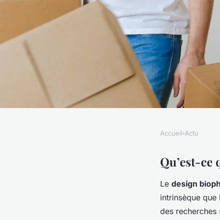
Accueil
›
Actu
ACTU
Comment le design b
Qu’est-ce 
Le
design bioph
transformer votre es
intrinsèque que 
des recherches s