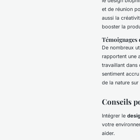
le design biophi
et de réunion po
aussi la créativ
booster la produ
Témoignages d
De nombreux uti
rapportent une a
travaillant dans
sentiment accru 
de la nature sur
Conseils po
Intégrer le
desig
votre environne
aider.