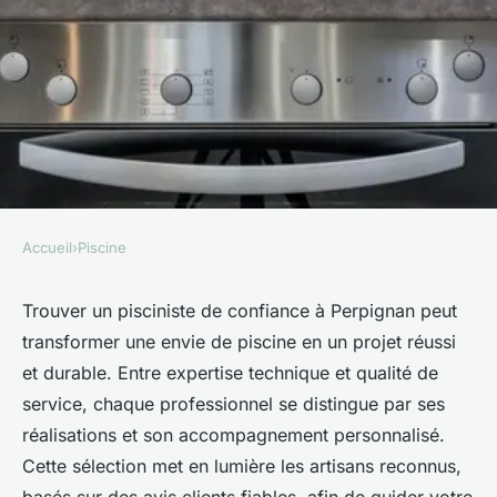
Accueil
›
Piscine
PISCINE
Découvrez les meilleurs
Trouver un pisciniste de confiance à Perpignan peut
transformer une envie de piscine en un projet réussi
piscinistes à perpignan pour
et durable. Entre expertise technique et qualité de
votre projet
service, chaque professionnel se distingue par ses
réalisations et son accompagnement personnalisé.
Marceau
•
10 octobre 2025
•
6 min de lecture
Cette sélection met en lumière les artisans reconnus,