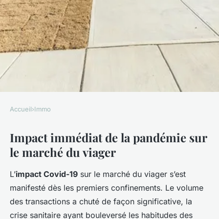
Accueil
›
Immo
IMMO
Impact immédiat de la pandémie sur
Répercussions de la Pandémie
le marché du viager
Covid-19 sur le Marché du
Viager : Une Analyse
L’
impact Covid-19
sur le marché du viager s’est
Approfondie
manifesté dès les premiers confinements. Le volume
des transactions a chuté de façon significative, la
Marceau
•
22 avril 2025
•
6 min de lecture
crise sanitaire ayant bouleversé les habitudes des