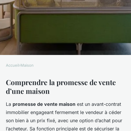
Accueil
›
Maison
MAISON
Comprendre la promesse de vente
Décrypter la Promesse de
d’une maison
Vente d'une Maison : Votre
Guide Incontournable pour
La
promesse de vente maison
est un avant-contrat
Réussir
immobilier engageant fermement le vendeur à céder
son bien à un prix fixé, avec une option d’achat pour
Marceau
•
22 avril 2025
•
5 min de lecture
l’acheteur. Sa fonction principale est de sécuriser la